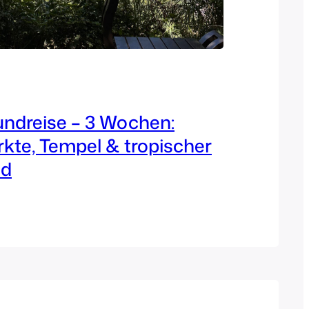
ndreise – 3 Wochen:
te, Tempel & tropischer
ld