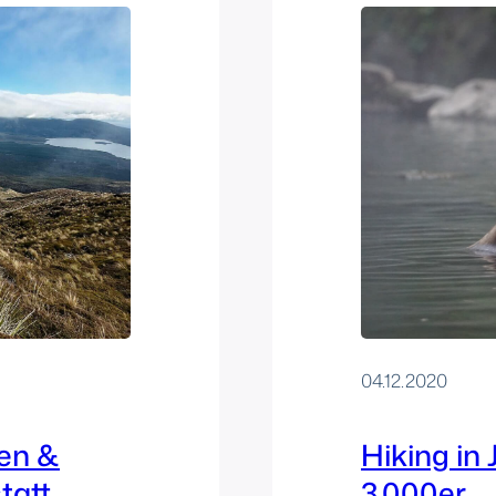
04.12.2020
ien &
Hiking in
tatt
3.000er