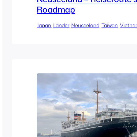
Roadmap
Japan
, 
Länder
, 
Neuseeland
, 
Taiwan
, 
Vietn