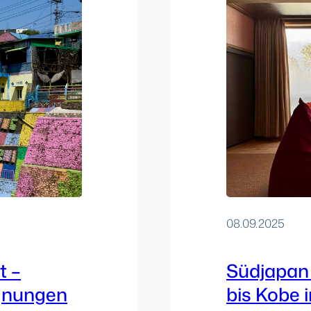
08.09.2025
t –
Südjapan
gnungen
bis Kobe 